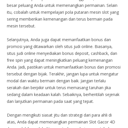
besar peluang Anda untuk memenangkan permainan. Selain
itu, cobalah untuk mempelajari pola putaran mesin slot yang
sering memberikan kemenangan dan terus bermain pada
mesin tersebut.
Selanjutnya, Anda juga dapat memanfaatkan bonus dan
promosi yang ditawarkan oleh situs judi online. Biasanya,
situs judi online menyediakan bonus deposit, cashback, dan
free spin yang dapat meningkatkan peluang kemenangan
Anda. Jadi, pastikan untuk memanfaatkan bonus dan promosi
tersebut dengan bijak. Terakhir, jangan lupa untuk mengatur
modal dan waktu bermain dengan baik. Jangan terlalu
serakah dan berpikir untuk terus memasang taruhan jika
sedang dalam keadaan kalah. Sebaiknya, berhentilah sejenak
dan lanjutkan permainan pada saat yang tepat.
Dengan mengikuti siasat jitu dan strategi dari para ahli di
atas, Anda dapat memenangkan permainan Slot Gacor 4D