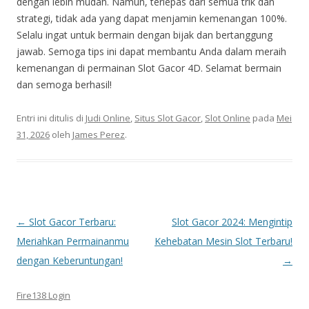
dengan lebih mudah. Namun, terlepas dari semua trik dan
strategi, tidak ada yang dapat menjamin kemenangan 100%.
Selalu ingat untuk bermain dengan bijak dan bertanggung
jawab. Semoga tips ini dapat membantu Anda dalam meraih
kemenangan di permainan Slot Gacor 4D. Selamat bermain
dan semoga berhasil!
Entri ini ditulis di
Judi Online
,
Situs Slot Gacor
,
Slot Online
pada
Mei
31, 2026
oleh
James Perez
.
Navigasi
←
Slot Gacor Terbaru:
Slot Gacor 2024: Mengintip
Tulisan
Meriahkan Permainanmu
Kehebatan Mesin Slot Terbaru!
dengan Keberuntungan!
→
Fire138 Login