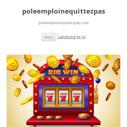
poleemploinequittezpas
poleemploinequittezpas.com
Langsung ke isi
Menu