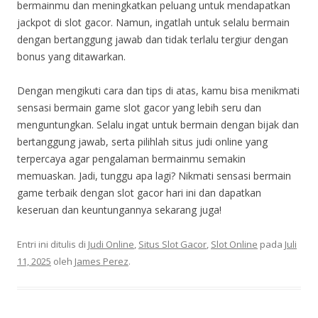
bermainmu dan meningkatkan peluang untuk mendapatkan
jackpot di slot gacor. Namun, ingatlah untuk selalu bermain
dengan bertanggung jawab dan tidak terlalu tergiur dengan
bonus yang ditawarkan.
Dengan mengikuti cara dan tips di atas, kamu bisa menikmati
sensasi bermain game slot gacor yang lebih seru dan
menguntungkan. Selalu ingat untuk bermain dengan bijak dan
bertanggung jawab, serta pilihlah situs judi online yang
terpercaya agar pengalaman bermainmu semakin
memuaskan. Jadi, tunggu apa lagi? Nikmati sensasi bermain
game terbaik dengan slot gacor hari ini dan dapatkan
keseruan dan keuntungannya sekarang juga!
Entri ini ditulis di
Judi Online
,
Situs Slot Gacor
,
Slot Online
pada
Juli
11, 2025
oleh
James Perez
.