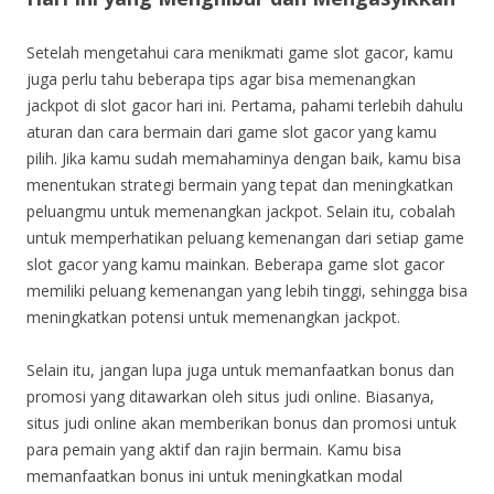
Setelah mengetahui cara menikmati game slot gacor, kamu
juga perlu tahu beberapa tips agar bisa memenangkan
jackpot di slot gacor hari ini. Pertama, pahami terlebih dahulu
aturan dan cara bermain dari game slot gacor yang kamu
pilih. Jika kamu sudah memahaminya dengan baik, kamu bisa
menentukan strategi bermain yang tepat dan meningkatkan
peluangmu untuk memenangkan jackpot. Selain itu, cobalah
untuk memperhatikan peluang kemenangan dari setiap game
slot gacor yang kamu mainkan. Beberapa game slot gacor
memiliki peluang kemenangan yang lebih tinggi, sehingga bisa
meningkatkan potensi untuk memenangkan jackpot.
Selain itu, jangan lupa juga untuk memanfaatkan bonus dan
promosi yang ditawarkan oleh situs judi online. Biasanya,
situs judi online akan memberikan bonus dan promosi untuk
para pemain yang aktif dan rajin bermain. Kamu bisa
memanfaatkan bonus ini untuk meningkatkan modal