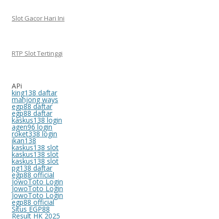
Slot Gacor Hari Ini
RTP Slot Tertinggi
APi
king138 daftar
mahjong ways
egp88 daftar
egp88 daftar
kaskus138 login
agen96 login
roket338 login
ikan138
kaskus138 slot
kaskus138 slot
kaskus138 slot
pg138 daftar
egp88 official
JowoToto Login
JowoToto Login
JowoToto Login
egp88 official
Situs EGP88
Result HK 2025