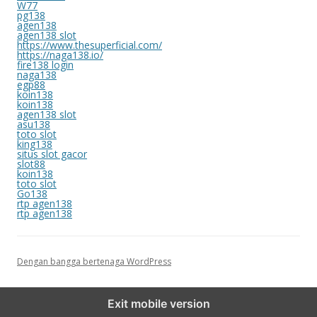
W77
pg138
agen138
agen138 slot
https://www.thesuperficial.com/
https://naga138.io/
fire138 login
naga138
egp88
koin138
koin138
agen138 slot
asu138
toto slot
king138
situs slot gacor
slot88
koin138
toto slot
Go138
rtp agen138
rtp agen138
Dengan bangga bertenaga WordPress
Exit mobile version