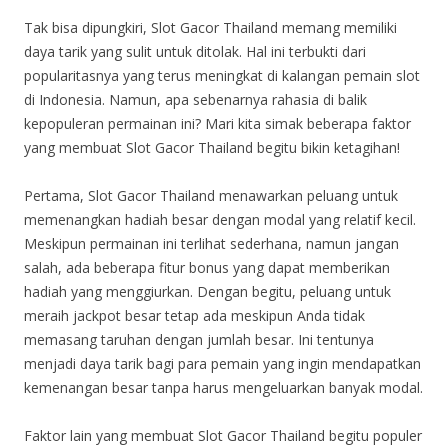
Tak bisa dipungkiri, Slot Gacor Thailand memang memiliki
daya tarik yang sulit untuk ditolak. Hal ini terbukti dari
popularitasnya yang terus meningkat di kalangan pemain slot
di Indonesia. Namun, apa sebenarnya rahasia di balik
kepopuleran permainan ini? Mari kita simak beberapa faktor
yang membuat Slot Gacor Thailand begitu bikin ketagihan!
Pertama, Slot Gacor Thailand menawarkan peluang untuk
memenangkan hadiah besar dengan modal yang relatif kecil.
Meskipun permainan ini terlihat sederhana, namun jangan
salah, ada beberapa fitur bonus yang dapat memberikan
hadiah yang menggiurkan. Dengan begitu, peluang untuk
meraih jackpot besar tetap ada meskipun Anda tidak
memasang taruhan dengan jumlah besar. Ini tentunya
menjadi daya tarik bagi para pemain yang ingin mendapatkan
kemenangan besar tanpa harus mengeluarkan banyak modal.
Faktor lain yang membuat Slot Gacor Thailand begitu populer