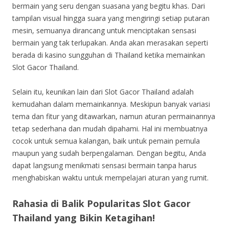
bermain yang seru dengan suasana yang begitu khas. Dari
tampilan visual hingga suara yang mengiringi setiap putaran
mesin, semuanya dirancang untuk menciptakan sensasi
bermain yang tak terlupakan. Anda akan merasakan seperti
berada di kasino sungguhan di Thailand ketika memainkan
Slot Gacor Thailand.
Selain itu, keunikan lain dari Slot Gacor Thailand adalah
kemudahan dalam memainkannya. Meskipun banyak variasi
tema dan fitur yang ditawarkan, namun aturan permainannya
tetap sederhana dan mudah dipahami. Hal ini membuatnya
cocok untuk semua kalangan, baik untuk pemain pemula
maupun yang sudah berpengalaman. Dengan begitu, Anda
dapat langsung menikmati sensasi bermain tanpa harus
menghabiskan waktu untuk mempelajari aturan yang rumit.
Rahasia di Balik Popularitas Slot Gacor
Thailand yang Bikin Ketagihan!