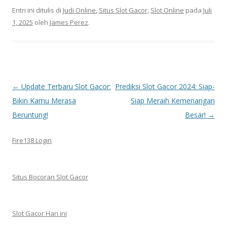
Entri ini ditulis di
Judi Online
,
Situs Slot Gacor
,
Slot Online
pada
Juli
1, 2025
oleh
James Perez
.
Navigasi
←
Update Terbaru Slot Gacor:
Prediksi Slot Gacor 2024: Siap-
Tulisan
Bikin Kamu Merasa
Siap Meraih Kemenangan
Beruntung!
Besar!
→
Fire138 Login
Situs Bocoran Slot Gacor
Slot Gacor Hari ini