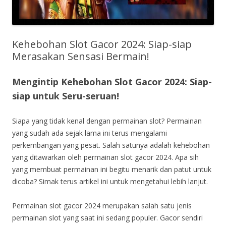
Kehebohan Slot Gacor 2024: Siap-siap
Merasakan Sensasi Bermain!
Mengintip Kehebohan Slot Gacor 2024: Siap-
siap untuk Seru-seruan!
Siapa yang tidak kenal dengan permainan slot? Permainan
yang sudah ada sejak lama ini terus mengalami
perkembangan yang pesat. Salah satunya adalah kehebohan
yang ditawarkan oleh permainan slot gacor 2024. Apa sih
yang membuat permainan ini begitu menarik dan patut untuk
dicoba? Simak terus artikel ini untuk mengetahui lebih lanjut.
Permainan slot gacor 2024 merupakan salah satu jenis
permainan slot yang saat ini sedang populer. Gacor sendiri