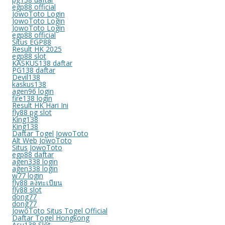
egp88 official
JowoToto Login
JowoToto Login
JowoToto Login
egp88 official
Situs EGP88
Result HK 2025
egp88 slot
KASKUS138 daftar
PG138 daftar
Devil138
kaskus138
agen96 login
fire138 login
Result HK Hari Ini
fly88 pg slot
King138
King138
Daftar Togel JowoToto
Alt Web JowoToto
Situs JowoToto
egp88 daftar
agen338 login
agen338 login
w77 login
fly88 ลงทะเบียน
fly88 slot
dong77
dong77
JowoToto Situs Togel Official
Daftar Togel Hongkong
Asu138 Slot