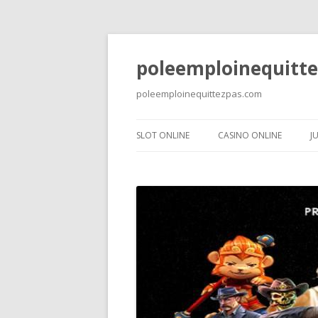
poleemploinequitt
poleemploinequittezpas.com
SLOT ONLINE
CASINO ONLINE
J