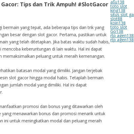
asu138
 Gacor: Tips dan Trik Ampuh! #SlotGacor
toto slot
king138
situs slot g
slot88
koin138
toto slot
gi bermain yang tepat, ada beberapa tips dan trik yang
Go138
an besar dengan slot gacor. Pertama, pastikan untuk
rtp agen138
rtp agen138
in yang telah ditetapkan. Jika batas waktu sudah habis,
 mencoba keberuntungan di lain waktu. Hal ini dapat
an memaksimalkan peluang untuk meraih kemenangan.
rhatikan batasan modal yang dimiliki. Jangan terjebak
esin slot gacor hingga modal habis. Tetaplah bermain
gan jumlah modal yang dimiliki. Hal ini dapat
r.
emanfaatkan promosi dan bonus yang ditawarkan oleh
nline yang menawarkan bonus dan promosi menarik untuk
n ini untuk meningkatkan modal dan peluang meraih