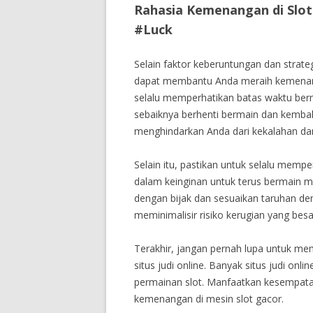
Rahasia Kemenangan di Slot
#Luck
Selain faktor keberuntungan dan strate
dapat membantu Anda meraih kemenang
selalu memperhatikan batas waktu berma
sebaiknya berhenti bermain dan kembali
menghindarkan Anda dari kekalahan d
Selain itu, pastikan untuk selalu mempe
dalam keinginan untuk terus bermain m
dengan bijak dan sesuaikan taruhan den
meminimalisir risiko kerugian yang besa
Terakhir, jangan pernah lupa untuk m
situs judi online. Banyak situs judi o
permainan slot. Manfaatkan kesempata
kemenangan di mesin slot gacor.