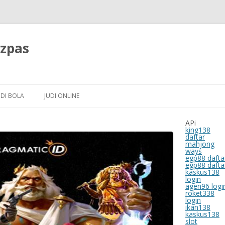
ezpas
Langsung
ke
UDI BOLA
JUDI ONLINE
isi
APi
king138
daftar
mahjong
ways
egp88 dafta
egp88 dafta
kaskus138
login
agen96 logi
roket338
login
ikan138
kaskus138
slot