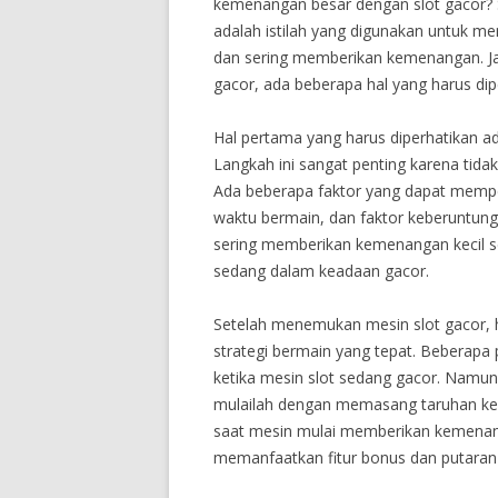
kemenangan besar dengan slot gacor? 
adalah istilah yang digunakan untuk m
dan sering memberikan kemenangan. J
gacor, ada beberapa hal yang harus dip
Hal pertama yang harus diperhatikan a
Langkah ini sangat penting karena tid
Ada beberapa faktor yang dapat mempen
waktu bermain, dan faktor keberuntu
sering memberikan kemenangan kecil se
sedang dalam keadaan gacor.
Setelah menemukan mesin slot gacor, h
strategi bermain yang tepat. Beberapa
ketika mesin slot sedang gacor. Namun,
mulailah dengan memasang taruhan keci
saat mesin mulai memberikan kemenanga
memanfaatkan fitur bonus dan putaran g