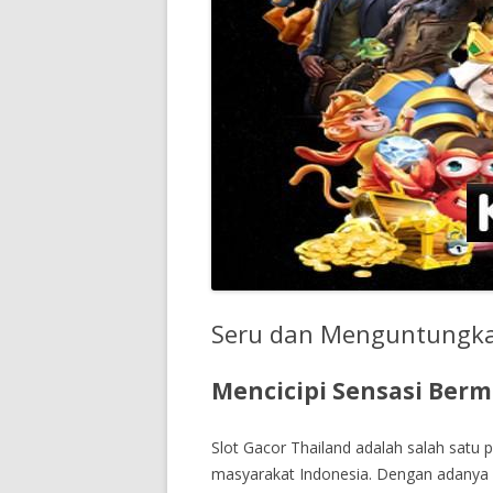
Seru dan Menguntungkan
Mencicipi Sensasi Berm
Slot Gacor Thailand adalah salah satu 
masyarakat Indonesia. Dengan adanya