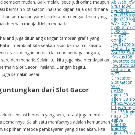
d semakin mudah. Baik melalui situs judi online maupun
Alt Web Jo
Situs JowoT
nsasi bermain Slot Gacor Thailand kapan saja dan dimana
egp88 dafta
agen338 log
pilihan permainan yang bisa kita pilih dengan tema yang
agen338 log
w77 login
n bermain menjadi lebih menarik.
fly88 ลงทะเ
fly88 slot
dong77
Thailand juga ditunjang dengan tampilan grafis yang
dong77
JowoToto Sit
. Hal ini membuat kita seakan-akan bermain di kasino
Daftar Tog
erinteraksi dengan pemain lain dari berbagai negara,
Asu138 Slot
Kaskus138
ru dan menarik. Selain itu, kita juga bisa mendapatkan
jowototo da
jowototo da
bermain Slot Gacor Thailand. Dengan begitu,
slot online
w77
juga semakin besar.
Dr scatter
Slot Gacor
W77
untungkan dari Slot Gacor
pg138
agen138
agen138 slo
https://www
https://naga
fire138 logi
rkan sensasi bermain yang seru, tetapi juga memiliki
naga138
egp88
a pemainnya. Salah satu manfaatnya adalah kemudahan
koin138
koin138
yak pilihan metode pembayaran yang disediakan, kita
agen138 slo