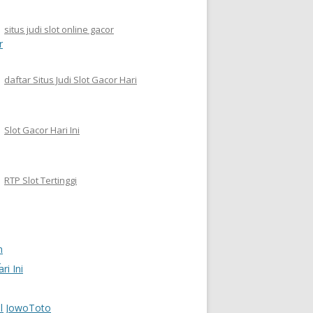
situs judi slot online gacor
r
daftar Situs Judi Slot Gacor Hari
Slot Gacor Hari Ini
RTP Slot Tertinggi
n
n
ri Ini
el JowoToto