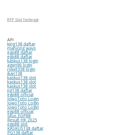
RTP Slot Tertinggi
APi
king138 daftar
mahjong ways
egp88 daftar
egp88 daftar
kaskus138 login
agen96 login
roket338 login
ikan138
kaskus138 slot
kaskus138 slot
kaskus138 slot
pg138 daftar
egp88 official
JowoToto Login
JowoToto Login
JowoToto Login
egp88 official
Situs EGP88
Result HK 2025
egp88 slot
KASKUS138 daftar
PG138 daftar