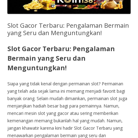
Slot Gacor Terbaru: Pengalaman Bermain
yang Seru dan Menguntungkan!
Slot Gacor Terbaru: Pengalaman
Bermain yang Seru dan
Menguntungkan!
Siapa yang tidak kenal dengan permainan slot? Permainan
yang telah ada sejak lama ini memang menjadi favorit bagi
banyak orang. Selain mudah dimainkan, permainan slot juga
menjanjikan hadiah besar bagi para pemainnya. Namun,
mencari mesin slot yang gacor atau sering memberikan
kemenangan memang bukanlah hal yang mudah. Namun,
jangan khawatir karena kini hadir Slot Gacor Terbaru yang
menawarkan pengalaman bermain yang seru dan