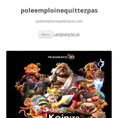
poleemploinequittezpas
poleemploinequittezpas.com
Langsung ke isi
Menu