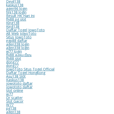
Devil138
kaskus138
agen96 login
fire138 login
Result HK Hari Ini
fly88 pg slot
King138
King138
Daftar Togel JowoToto
Alt Web JowoToto
Situs JowoToto
egp88 daftar
agen338 login
agen338 login
w77 login
fly88 ลงทะเบียน
fly88 slot
dong77
dong77
JowoToto Situs Togel Official
Daftar Togel Hongkong
Asu138 Slot
Kaskus138
jowototo daftar
jowototo daftar
slot online
w77
Dr scatter
Slot Gacor
W77
pg138
agen138