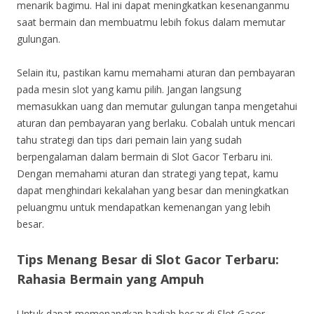
menarik bagimu. Hal ini dapat meningkatkan kesenanganmu
saat bermain dan membuatmu lebih fokus dalam memutar
gulungan.
Selain itu, pastikan kamu memahami aturan dan pembayaran
pada mesin slot yang kamu pilih. Jangan langsung
memasukkan uang dan memutar gulungan tanpa mengetahui
aturan dan pembayaran yang berlaku. Cobalah untuk mencari
tahu strategi dan tips dari pemain lain yang sudah
berpengalaman dalam bermain di Slot Gacor Terbaru ini.
Dengan memahami aturan dan strategi yang tepat, kamu
dapat menghindari kekalahan yang besar dan meningkatkan
peluangmu untuk mendapatkan kemenangan yang lebih
besar.
Tips Menang Besar di Slot Gacor Terbaru:
Rahasia Bermain yang Ampuh
Untuk dapat memenangkan hadiah besar di Slot Gacor