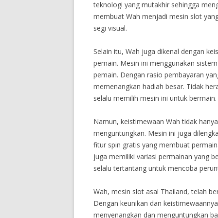
teknologi yang mutakhir sehingga meng
membuat Wah menjadi mesin slot yang ti
segi visual.
Selain itu, Wah juga dikenal dengan 
pemain. Mesin ini menggunakan sistem
pemain. Dengan rasio pembayaran yang 
memenangkan hadiah besar. Tidak her
selalu memilih mesin ini untuk bermain.
Namun, keistimewaan Wah tidak hanya
menguntungkan. Mesin ini juga dilengkap
fitur spin gratis yang membuat permai
juga memiliki variasi permainan yang
selalu tertantang untuk mencoba peru
Wah, mesin slot asal Thailand, telah be
Dengan keunikan dan keistimewaanny
menyenangkan dan menguntungkan bag