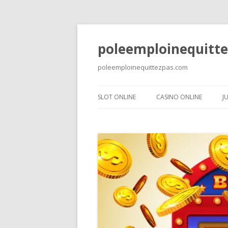
poleemploinequitt
poleemploinequittezpas.com
SLOT ONLINE
CASINO ONLINE
J