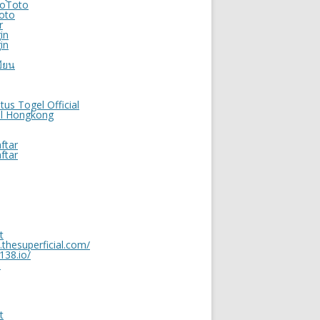
woToto
oto
r
in
in
บียน
us Togel Official
el Hongkong
ftar
ftar
t
.thesuperficial.com/
138.io/
n
t