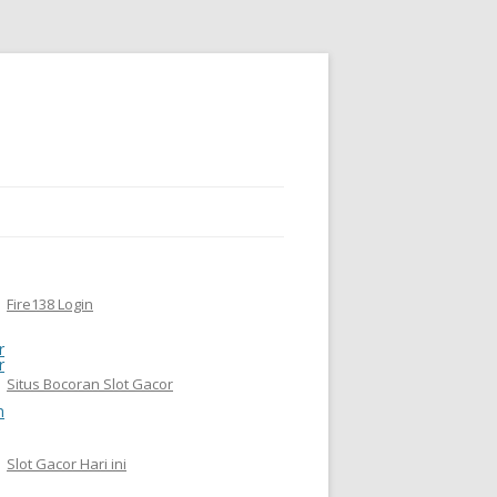
Fire138 Login
r
r
Situs Bocoran Slot Gacor
n
Slot Gacor Hari ini